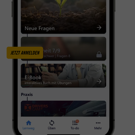
JETZT ANMELDEN
AUTOFÜHRERSCHEIN — KLASSE B
Vier Räder. Und unzählige Möglichkeiten.
MOTORRADFÜHRERSCHEIN — KLASSE A
Freiheit und Fahrtwind. Auch im Fußraum.