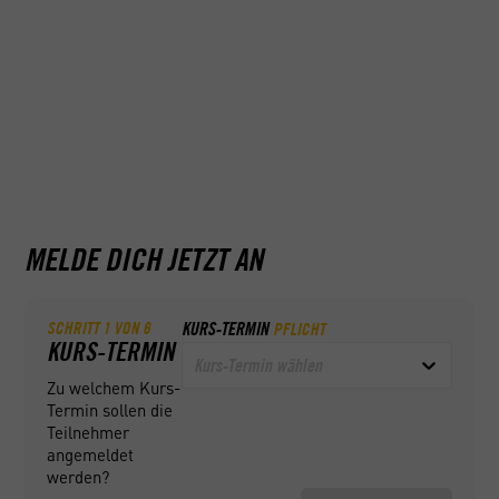
- Verhalten bei Unfällen
Praktischer Teil:
- Ladungssicherungsübung
- Feuerlöschübung
- Rettungsübung
MELDE DICH JETZT AN
SCHRITT
1
VON
6
KURS-TERMIN
PFLICHT
KURS-TERMIN
Kurs-Termin wählen
Zu welchem Kurs-
Termin sollen die
Teilnehmer
angemeldet
werden?