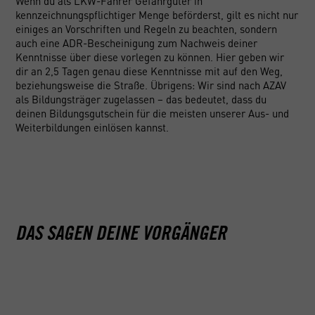
Wenn du als LKW-Fahrer Gefahrgüter in
kennzeichnungspflichtiger Menge beförderst, gilt es nicht nur
einiges an Vorschriften und Regeln zu beachten, sondern
auch eine ADR-Bescheinigung zum Nachweis deiner
Kenntnisse über diese vorlegen zu können. Hier geben wir
dir an 2,5 Tagen genau diese Kenntnisse mit auf den Weg,
beziehungsweise die Straße. Übrigens: Wir sind nach AZAV
als Bildungsträger zugelassen – das bedeutet, dass du
deinen Bildungsgutschein für die meisten unserer Aus- und
Weiterbildungen einlösen kannst.
UNTERRICHTSINHALTE
Theoretischer Teil:
ABSCHLUSS
- rechtliche Vorschriften
DAS SAGEN DEINE VORGÄNGER
- allgemeine Gefahreneigenschaften
- Teilnahmebescheinigung der ACADEMY Fahrschule
- Dokumentation
- Nach IHK-Prüfung: ADR-Schulungsbescheinigung für
- Verpackungen
Fahrzeugführer
- Kennzeichnung
- Beförderung/Ladungssicherung
- Pflichten, Verantwortlichkeiten