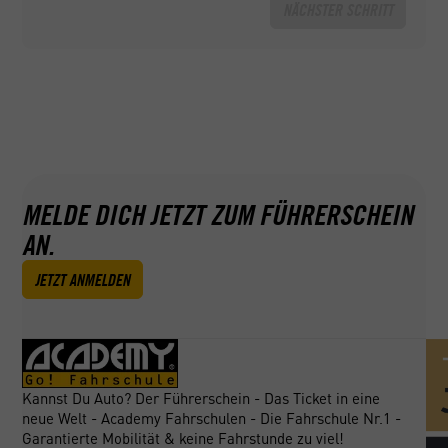
NÄCHSTER SCHRITT
GEPRÜFT NACH AZAV
Wir sind nach AZAV als Bildungsträger
zugelassen. Das bedeutet für Sie, das Sie
Ihren Bildungsgutschein für die meisten
unserer Aus- und Weiterbildungen einlösen
können.
MELDE DICH JETZT ZUM FÜHRERSCHEIN
AN.
JETZT ANMELDEN
Kannst Du Auto? Der Führerschein - Das Ticket in eine
neue Welt - Academy Fahrschulen - Die Fahrschule Nr.1 -
Garantierte Mobilität & keine Fahrstunde zu viel!