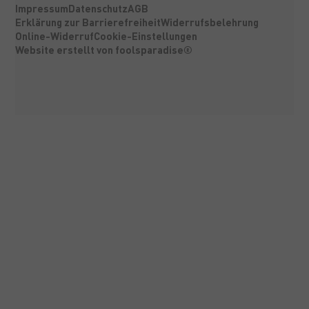
Impressum
Datenschutz
AGB
Erklärung zur Barrierefreiheit
Widerrufsbelehrung
Online-Widerruf
Cookie-Einstellungen
Website erstellt von foolsparadise®