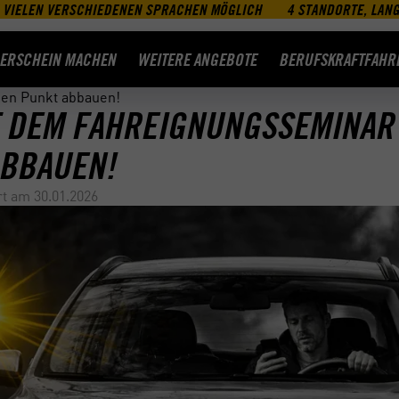
 VIELEN VERSCHIEDENEN SPRACHEN MÖGLICH
4 STANDORTE, LAN
ERSCHEIN MACHEN
WEITERE ANGEBOTE
BERUFSKRAFTFAHR
nen Punkt abbauen!
T DEM FAHREIGNUNGSSEMINAR
ABBAUEN!
rt am
30.01.2026