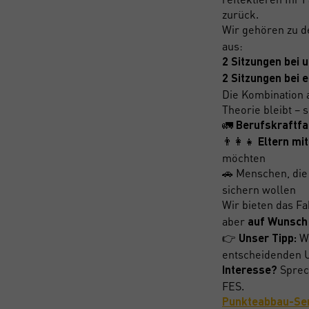
zurück.
Wir gehören zu 
aus:
2 Sitzungen bei 
2 Sitzungen bei 
Die Kombination 
Theorie bleibt –
🚛
Berufskraftfa
👨‍👩‍👧
Eltern mi
möchten
🚗 Menschen, die 
sichern wollen
Wir bieten das 
aber
auf Wunsch 
👉
Wa
Unser Tipp:
entscheidenden Un
Sprech
Interesse?
FES.
Punkteabbau-Sem