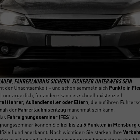
BAUEN, FAHRERLAUBNIS SICHERN, SICHERER UNTERWEGS SEIN
nt der Unachtsamkeit – und schon sammeln sich
Punkte in Fl
l nur ärgerlich, für andere kann es schnell existenziell
, die auf ihren Führer
aftfahrer, Außendienstler oder Eltern
 nah der
manchmal sein kann.
Fahrerlaubnisentzug
 das
an.
Fahreignungsseminar (FES)
ignungsseminar können Sie
bei bis zu 5 Punkten in Flensburg 
ffiziell und anerkannt. Noch wichtiger: Sie stärken Ihre
Verkeh
 Fahrverhalten und gehen entspannter und bewusster in den St