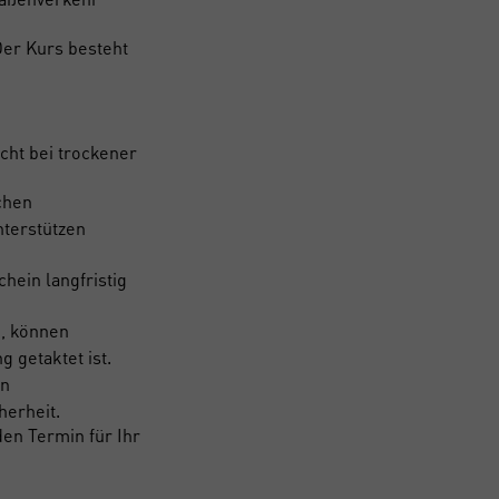
Der Kurs besteht
cht bei trockener
chen
terstützen
hein langfristig
d, können
 getaktet ist.
en
herheit.
en Termin für Ihr