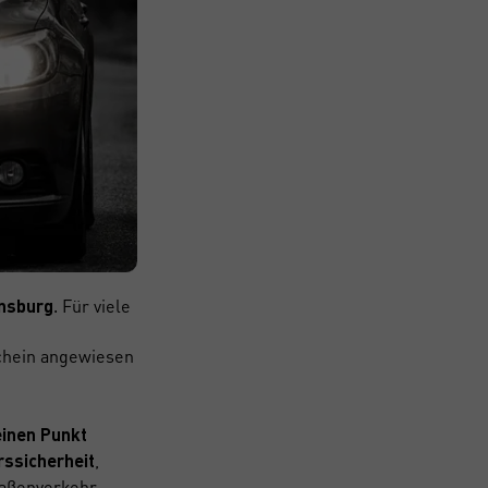
. Für viele
ensburg
schein angewiesen
einen Punkt
,
rssicherheit
raßenverkehr