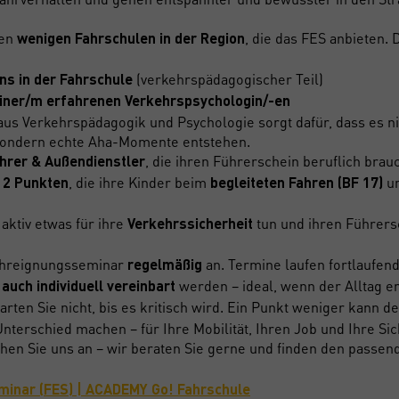
den
, die das FES anbieten. 
wenigen Fahrschulen in der Region
(verkehrspädagogischer Teil)
uns in der Fahrschule
einer/m erfahrenen Verkehrspsychologin/-en
aus Verkehrspädagogik und Psychologie sorgt dafür, dass es ni
 sondern echte Aha-Momente entstehen.
, die ihren Führerschein beruflich brau
hrer & Außendienstler
, die ihre Kinder beim
un
t 2 Punkten
begleiteten Fahren (BF 17)
aktiv etwas für ihre
tun und ihren Führersc
Verkehrssicherheit
Fahreignungsseminar
an. Termine laufen fortlaufen
regelmäßig
werden – ideal, wenn der Alltag eng
auch individuell vereinbart
rten Sie nicht, bis es kritisch wird. Ein Punkt weniger kann d
terschied machen – für Ihre Mobilität, Ihren Job und Ihre Sic
en Sie uns an – wir beraten Sie gerne und finden den passend
inar (FES) | ACADEMY Go! Fahrschule