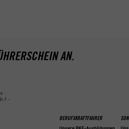
nschließlich 29.11.2025 für die
 ACADEMY Go! Fahrschule. Die
ionen kombinierbar. Der Betrag wird
ÜHRERSCHEIN AN.
ne
r.1 -
BERUFSKRAFTFAHRER
SON
Unsere BKF-Ausbildungen
Uns