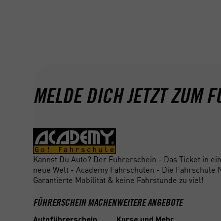
* Gültig bei Neuanmeldung am 22.11.2025 bis ei
Klassen B197, BF17 und B in den Filialen der
Aktion ist nicht mit anderen Rabatten und Akt
nicht in bar ausbezahlt!
MELDE DICH JETZT ZUM F
Kannst Du Auto? Der Führerschein - Das Ticket in ei
neue Welt - Academy Fahrschulen - Die Fahrschule N
Garantierte Mobilität & keine Fahrstunde zu viel!
FÜHRERSCHEIN MACHEN
WEITERE ANGEBOTE
Autoführerschein
Kurse und Mehr